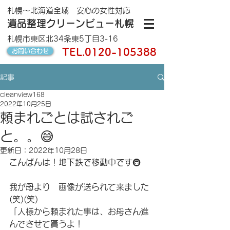
札幌～北海道全域 安心の女性対応
遺品整理クリーンビュー札幌
札幌市東区北34条東5丁目3-16
TEL.
0120-105388
お問い合わせ
記事
cleanview168
2022年10月25日
頼まれごとは試されご
と。。😅
更新日：
2022年10月28日
こんばんは！地下鉄で移動中です🚇
我が母より　画像が送られて来ました
(笑)(笑)
「人様から頼まれた事は、お母さん進
んでさせて貰うよ！