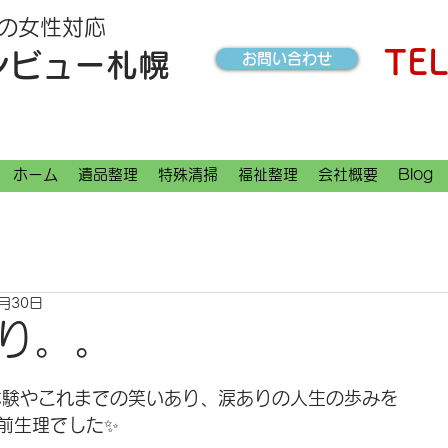
の女性対応
TEL
ンビュー札幌
お問い合わせ
ホーム
遺品整理
特殊清掃
福祉整理
会社概要
Blog
4月30日
り。。
体験やこれまでの笑いあり、涙ありの人生の歩みを
前生理でした✨