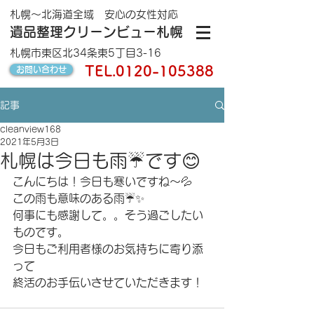
札幌～北海道全域 安心の女性対応
遺品整理クリーンビュー札幌
札幌市東区北34条東5丁目3-16
TEL.
0120-105388
お問い合わせ
記事
cleanview168
2021年5月3日
札幌は今日も雨☔️です😊
こんにちは！今日も寒いですね〜💦
この雨も意味のある雨☔️✨
何事にも感謝して。。そう過ごしたい
ものです。
今日もご利用者様のお気持ちに寄り添
って
終活のお手伝いさせていただきます！