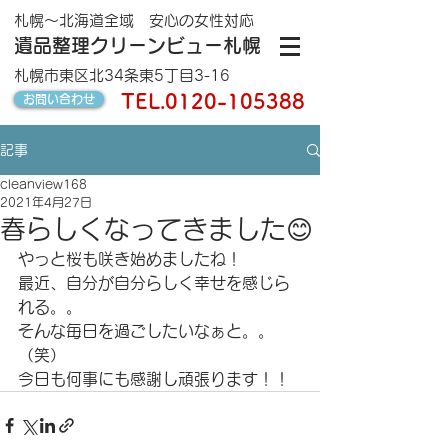
札幌～北海道全域 安心の女性対応
遺品整理クリーンビュー札幌
札幌市東区北34条東5丁目3-16
TEL.
0120-105388
お問い合わせ
記事
cleanview168
2021年4月27日
春らしくなってきました😊
やっと桜も咲き始めましたね！
最近、自分が自分らしく幸せを感じら
れる。。
そんな毎日を過ごしたいなぁと。。
（笑）
今日も何事にも感謝し頑張ります！！