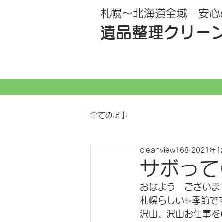
札幌～北海道全域 安心
遺品整理クリー
全ての記事
cleanview168
2021年
サボってい
おはよう　ございます
札幌らしい✨季節で
沢山、沢山お仕事を