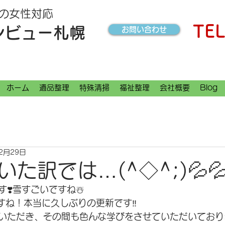
の女性対応
TEL
ンビュー札幌
お問い合わせ
ホーム
遺品整理
特殊清掃
福祉整理
会社概要
Blog
12月29日
た訳では…(^◇^;)💦
❣️雪すごいですね☃️
すね！本当に久しぶりの更新です‼︎
いただき、その間も色んな学びをさせていただいており