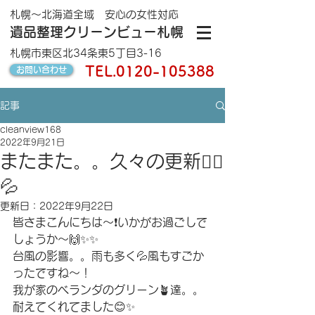
札幌～北海道全域 安心の女性対応
遺品整理クリーンビュー札幌
札幌市東区北34条東5丁目3-16
TEL.
0120-105388
お問い合わせ
記事
cleanview168
2022年9月21日
またまた。。久々の更新🙇‍♂️
💦
更新日：
2022年9月22日
皆さまこんにちは〜❗️いかがお過ごしで
しょうか〜🙌✨✨
台風の影響。。雨も多く💦風もすごか
ったですね〜！
我が家のベランダのグリーン🪴達。。
耐えてくれてました😊✨