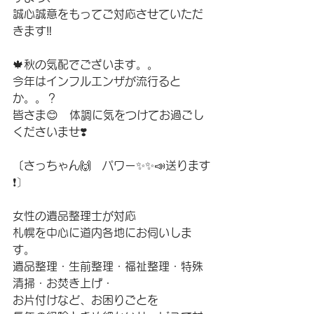
誠心誠意をもってご対応させていただ
きます‼︎
🍁秋の気配でございます。。
今年はインフルエンザが流行ると
か。。？
皆さま😊　体調に気をつけてお過ごし
くださいませ❣️
〔さっちゃん🙌　パワー✨✨📣送ります
❗️〕
女性の遺品整理士が対応　
札幌を中心に道内各地にお伺いしま
す。
遺品整理・生前整理・福祉整理・特殊
清掃・お焚き上げ・
お片付けなど、お困りごとを