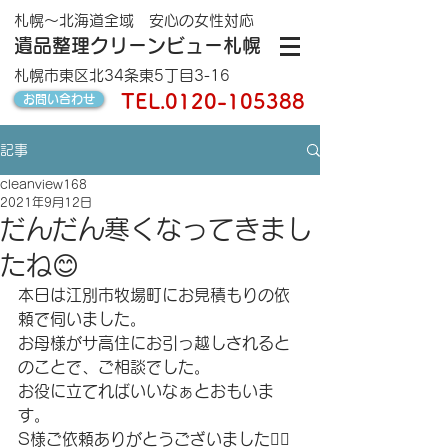
札幌～北海道全域 安心の女性対応
遺品整理クリーンビュー札幌
札幌市東区北34条東5丁目3-16
TEL.
0120-105388
お問い合わせ
記事
cleanview168
2021年9月12日
だんだん寒くなってきまし
たね😊
本日は江別市牧場町にお見積もりの依
頼で伺いました。
お母様がサ高住にお引っ越しされると
のことで、ご相談でした。
お役に立てればいいなぁとおもいま
す。
S様ご依頼ありがとうございました🙇‍♂️