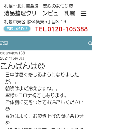
札幌～北海道全域 安心の女性対応
遺品整理クリーンビュー札幌
札幌市東区北34条東5丁目3-16
TEL.
0120-105388
お問い合わせ
記事
cleanview168
2021年5月8日
こんばんは😊
日中は暑く感じるようになりました
が。。
朝晩はまだ冷えますね。。
皆様✨コロナ禍でもあります。
ご体調に気をつけてお過ごしください
😊
最近はよく、お焚き上げの問い合わせ
を