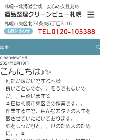
札幌～北海道全域 安心の女性対応
遺品整理クリーンビュー札幌
札幌市東区北34条東5丁目3-16
TEL.
0120-105388
お問い合わせ
記事
cleanview168
2024年2月19日
こんにちは♪✨
何だか暖かいですね〜😊
良いことなのか。。そうでもないの
か。。戸惑います💦
本日は札幌市東区での作業です。。
作業する中で、色んなカタチの人生を
観させていただいております。
心をしっかりと。。世のため人のため
に。。🙇