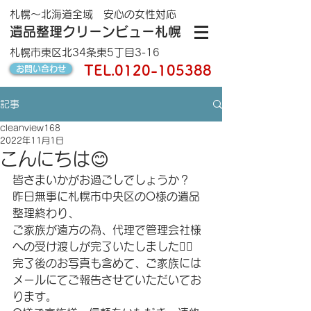
札幌～北海道全域 安心の女性対応
遺品整理クリーンビュー札幌
札幌市東区北34条東5丁目3-16
TEL.
0120-105388
お問い合わせ
記事
cleanview168
2022年11月1日
こんにちは😊
皆さまいかがお過ごしでしょうか？
昨日無事に札幌市中央区のO様の遺品
整理終わり、
ご家族が遠方の為、代理で管理会社様
への受け渡しが完了いたしました🙇‍♂️
完了後のお写真も含めて、ご家族には
メールにてご報告させていただいてお
ります。