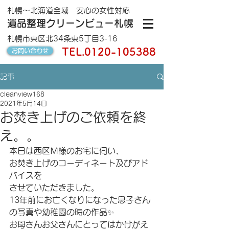
札幌～北海道全域 安心の女性対応
遺品整理クリーンビュー札幌
札幌市東区北34条東5丁目3-16
TEL.
0120-105388
お問い合わせ
記事
cleanview168
2021年5月14日
お焚き上げのご依頼を終
え。。
本日は西区Ｍ様のお宅に伺い、
お焚き上げのコーディネート及びアド
バイスを
させていただきました。
13年前にお亡くなりになった息子さん
の写真や幼稚園の時の作品✨
お母さんお父さんにとってはかけがえ