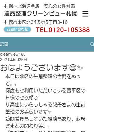
札幌～北海道全域 安心の女性対応
遺品整理クリーンビュー札幌
札幌市東区北34条東5丁目3-16
TEL.
0120-105388
お問い合わせ
記事
cleanview168
2021年5月25日
おはようございます😃✨
本日は北区の生前整理の合間をぬっ
て。。
何度もご利用いただいている豊平区の
Ｈ様のご依頼で
サ高住にいらっしゃる叔母さまの生前
整理のお手伝いです✨
訪問看護もしていた経験もあり、叔母
さまとの関わり等。。