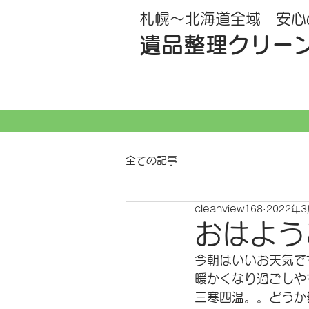
札幌～北海道全域 安心
遺品整理クリー
全ての記事
cleanview168
2022年
おはよう
今朝はいいお天気です
暖かくなり過ごしや
三寒四温。。どうか