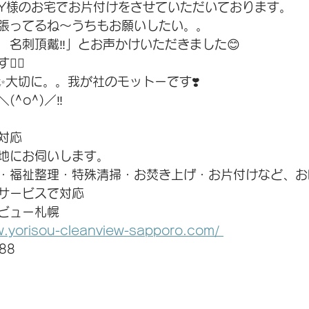
Y様のお宅でお片付けをさせていただいております。
張ってるね〜うちもお願いしたい。。
名刺頂戴‼︎」とお声かけいただきました😊
‍♂️
✨大切に。。我が社のモットーです❣️
^o^)／‼️
対応　
地にお伺いします。
・福祉整理・特殊清掃・お焚き上げ・お片付けなど、お
サービスで対応
ビュー札幌
w.yorisou-cleanview-sapporo.com/ 
88