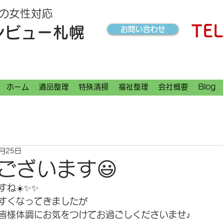
の女性対応
TEL
ンビュー札幌
お問い合わせ
ホーム
遺品整理
特殊清掃
福祉整理
会社概要
Blog
3月25日
ございます😃
ね☀️✨✨
すくなってきましたが
皆様体調にお気をつけてお過ごしくださいませ♪