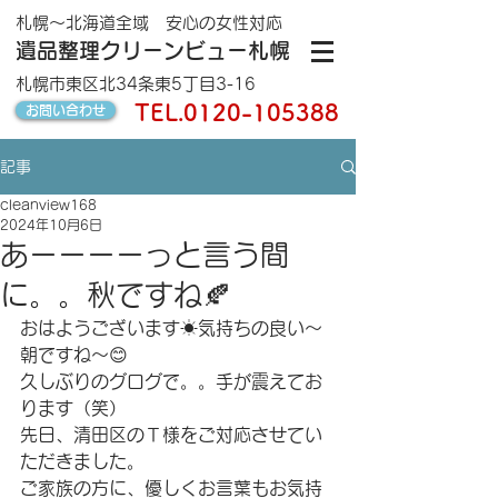
札幌～北海道全域 安心の女性対応
遺品整理クリーンビュー札幌
札幌市東区北34条東5丁目3-16
TEL.
0120-105388
お問い合わせ
記事
cleanview168
2024年10月6日
あーーーーっと言う間
に。。秋ですね🍂
おはようございます☀気持ちの良い〜
朝ですね〜😊
久しぶりのグログで。。手が震えてお
ります（笑）
先日、清田区のＴ様をご対応させてい
ただきました。
ご家族の方に、優しくお言葉もお気持