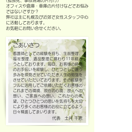
(孤独死、事故現場の片付け)
オフィスや倉庫・車庫の片付けなどでお悩み
ではないですか？
弊社は主に札幌及び近郊で女性スタッフ中心
に活動しております。
お気軽にお問い合せください。
ごあいさつ
看護師としての経験を持ち、生前整理、
福祉整理、遺品整理に携わり11年経と
うとしております。
毎回、お客様の終活
のお手伝いを経験し、ひとつとして違う
歩みを拝見させていただき人生の勉強を
させていただいております。​その経験を
フルに活用してご依頼いただくお客様の
これまでの環境、現在の心境、故人への
想い、ご家族への想い、これからの希
望。ひとつひとつの思いを気持ちを大切
により多くのお客様のお役に立てるよう
日々精進してまいります。
代表 土井 千恵